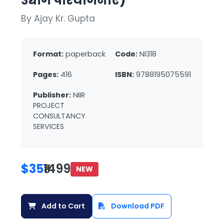
उद्योग परियोजनाएं)
By Ajay Kr. Gupta
Format:
paperback
Code:
NI318
Pages:
416
ISBN:
9788195075591
Publisher:
NIIR
PROJECT
CONSULTANCY
SERVICES
$35
₹1499
NEW
Add to Cart
Download PDF