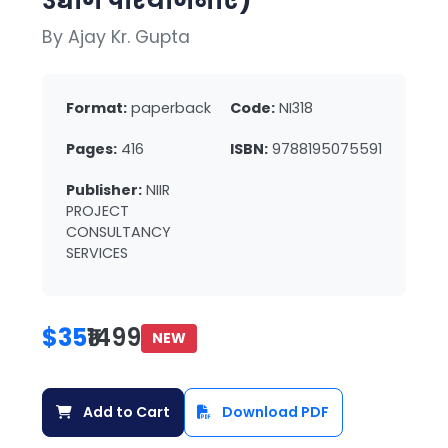
उद्योग परियोजनाएं)
By Ajay Kr. Gupta
Format:
paperback
Code:
NI318
Pages:
416
ISBN:
9788195075591
Publisher:
NIIR
PROJECT
CONSULTANCY
SERVICES
$35
₹1499
NEW
Add to Cart
Download PDF